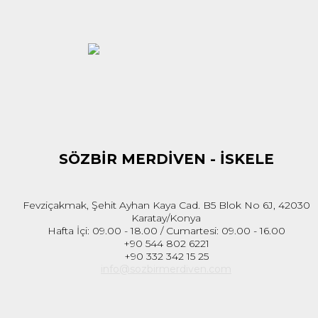
SÖZBİR MERDİVEN - İSKELE
Fevziçakmak, Şehit Ayhan Kaya Cad. B5 Blok No 6J, 42030
Karatay/Konya
Hafta İçi: 09.00 - 18.00 / Cumartesi: 09.00 - 16.00
+90 544 802 6221
+90 332 342 15 25
info@sozbirmerdiven.com