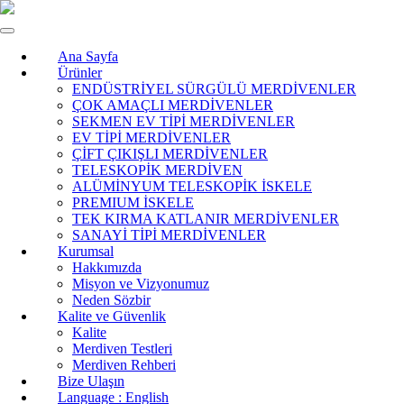
Ana Sayfa
Ürünler
ENDÜSTRİYEL SÜRGÜLÜ MERDİVENLER
ÇOK AMAÇLI MERDİVENLER
SEKMEN EV TİPİ MERDİVENLER
EV TİPİ MERDİVENLER
ÇİFT ÇIKIŞLI MERDİVENLER
TELESKOPİK MERDİVEN
ALÜMİNYUM TELESKOPİK İSKELE
PREMIUM İSKELE
TEK KIRMA KATLANIR MERDİVENLER
SANAYİ TİPİ MERDİVENLER
Kurumsal
Hakkımızda
Misyon ve Vizyonumuz
Neden Sözbir
Kalite ve Güvenlik
Kalite
Merdiven Testleri
Merdiven Rehberi
Bize Ulaşın
Language : English