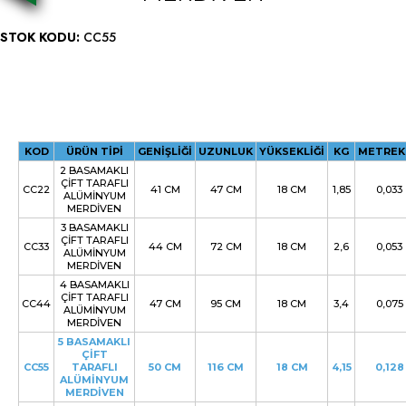
STOK KODU:
CC55
KOD
ÜRÜN TİPİ
GENİŞLİĞİ
UZUNLUK
YÜKSEKLİĞİ
KG
METREK
2 BASAMAKLI
ÇİFT TARAFLI
CC22
41 CM
47 CM
18 CM
1,85
0,033
ALÜMİNYUM
MERDİVEN
3 BASAMAKLI
ÇİFT TARAFLI
CC33
44 CM
72 CM
18 CM
2,6
0,053
ALÜMİNYUM
MERDİVEN
4 BASAMAKLI
ÇİFT TARAFLI
CC44
47 CM
95 CM
18 CM
3,4
0,075
ALÜMİNYUM
MERDİVEN
5 BASAMAKLI
ÇİFT
CC55
TARAFLI
50 CM
116 CM
18 CM
4,15
0,128
ALÜMİNYUM
MERDİVEN