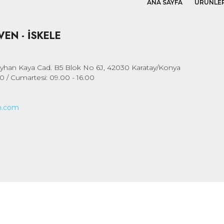
ANA SAYFA
ÜRÜNLE
EN - İSKELE
Ayhan Kaya Cad. B5 Blok No 6J, 42030 Karatay/Konya
00 / Cumartesi: 09.00 - 16.00
n.com