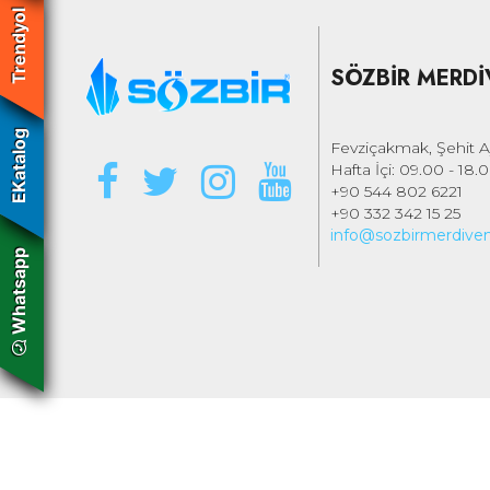
Trendyol
SÖZBİR MERDİV
EKatalog
Fevziçakmak, Şehit 
Hafta İçi: 09.00 - 18.
+90 544 802 6221
+90 332 342 15 25
info@sozbirmerdive
Whatsapp